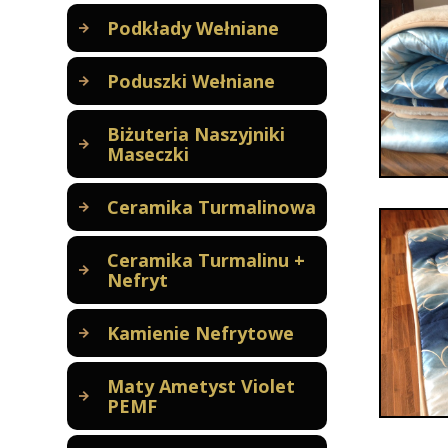
Kołdry wełniane Pasy - Alpaka
Pokrowce (40)
Materace wełniane Camel -
Kaszmir Camel (84)
Pościele wełniane Alpaka
Pościele wełniane Alpaka
Podkłady Wełniane
Kaszmir/Camel (88)
JASNA (57)
ALPINA (180)
Materace wełniane Merynos -
Podkłady wełniane Alpaka (45)
Pościele wełniane Pasy -
Pościele wełniane Alpaka
Poduszki Wełniane
Camel/Merynos (48)
Alpaka Kaszmir Camel (42)
CIEMNA (195)
Podkłady wełniane Camel (54)
Materace wełniane Merynos
Poduszki wełniane 40x45 (19)
Pościele wełniane Pasy -
Biżuteria Naszyjniki
Kolorowy Baranek + Merynos
Alpaka Kaszmir Camel (210)
Podkłady wełniane Kaszmir
Maseczki
Baranek (32)
(45)
Poduszki wełniane 40x75 (40)
Materace wełniane Merynos
Podkłady wełniane Merynos
Poduszki wełniane 80x70 (9)
Maseczki Nefrytowe
Syberia + Kaszmir Alpaka
Ceramika Turmalinowa
(63)
Turmalinowe (2)
Camel Merynos (48)
Podkłady wełniane Merynos
Ceramika Turmalinowa - Maty
Materace wełniane Alpaka
Ceramika Turmalinu +
Syberian (36)
Turmalinowe NANO- ceramika
Alpina lub pół na pół
Nefryt
turmalinu Nano (2)
Alpaka/Kaszmir Alpaka/Camel
Alpaka/Merynos (48)
Ceramika Turmalinowa - Maty
Ceramika Turmalinu + Nefryt -
Kamienie Nefrytowe
Turmalinowe BLACK NANO -
Maty Turmalin + Nefryt -
Materace wełniane Alpaka
ceramika turmalinu Nano
Kolekcja Jade & Turmalin (1)
Ciemna lub pół na pół
BLACK (2)
Alpaka/Kaszmir Alpaka/Camel
Maty Nefrytowe - Kolekcja
Maty Ametyst Violet
Alpaka/Merynos (56)
NOBLE (2)
Ceramika Turmalinowa - Maty
PEMF
Turmalinowe CERAMIC
Materace wełniane Alpaka
Pasy Nefrytowe - Pasy z
MAIFAN - ceramika turmalinu
Jasna lub Alpaka/Kaszmir (72)
Nefrytu (1)