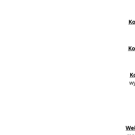
Ko
Ko
K
wy
Weł