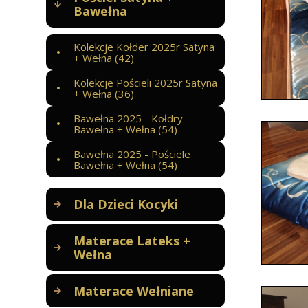
Baranek - rozmiary 140x200
Bawełna
160x200 (8)
Kołdry wełniane Kaszmir
Pościele wełniane Kaszmir +
Pościele wełniane Camel +
(114)
Merynos (9)
Kaszmir (282)
Koce wełniane Merynos
Kolekcje Kołder 2025r Satyna
Klasyczny (78)
Kołdry wełniane Kaszmir +
Pościele wełniane Camel +
Pościele wełniane Camel +
+ Wełna (42)
Merynos (18)
Kaszmir (60)
Merynos (165)
Koce wełniane Merynos
Kolekcje Pościeli 2025r Satyna
Syberian - Gramatura 600g
Kołdry wełniane Merynos (42)
Pościele wełniane Camel +
Pościele wełniane Kaszmir
+ Wełna (36)
(24)
Merynos (33)
(285)
Kołdry wełniane Merynos
Bawełna 2025 - Kołdry
Kolorowy Baranek + Merynos
Pościele wełniane Merynos
Pościele wełniane Kaszmir +
Bawełna + Wełna (54)
Baranek (24)
(21)
Merynos (45)
Bawełna 2025 - Pościele
Kołdry wełniane Merynos
Pościele wełniane Merynos
Pościele wełniane Merynos
Bawełna + Wełna (54)
Syberia + Kaszmir Alpaka
Kolorowy Baranek + Merynos
(90)
Camel Merynos (36)
Baranek (12)
Pościele wełniane Merynos
Kołdry wełniane Alpaka JASNA
Dla Dzieci Kocyki
Pościele wełniane Merynos
Kolorowy Baranek + Merynos
(120)
Syberia + Kaszmir Alpaka
Baranek (60)
Camel Merynos (18)
Kocyki dla maluchów (12)
Kołdry wełniane Alpaka
Materace Lateks +
Pościele wełniane Merynos
ALPINA (72)
Pościele wełniane ALPAKA
Syberia + Kaszmir Alpaka
Wełna
ALPINA (36)
Camel Merynos (90)
Kołdry wełniane Alpaka
Materace Lateksowe
CIEMNA (78)
Pościele wełniane ALPAKA
Pościele wełniane Alpaka
Materace Wełniane
Wełniane + Nowość
CIEMNA (36)
JASNA (270)
Zdejmowane Wełniane