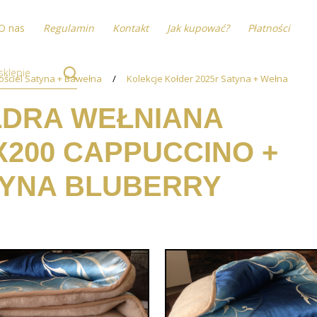
O nas
Regulamin
Kontakt
Jak kupować?
Płatności
ościel Satyna + Bawełna
/
Kolekcje Kołder 2025r Satyna + Wełna
DRA WEŁNIANA
X200 CAPPUCCINO +
YNA BLUBERRY