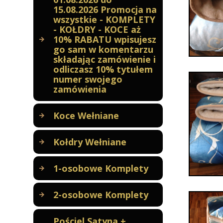
15.08.2026 Promocja na
wszystkie - KOMPLETY
- KOŁDRY - KOCE aż
10% RABATU wpisujesz
go sam w komentarzu
składając zamówienie i
odliczasz 10% tytułem
numer swojego
zamówienia
Koce Wełniane
Koce wełniane Camel (48)
Kołdry Wełniane
Koce z wełny Alpaka (18)
Kołdry wełniane Camel (138)
1-osobowe Komplety
Koce z wełny Kaszmir (24)
Kołdry wełniane Camel +
Kaszmir (138)
Pościele wełniane Camel (69)
Koce Wełniane Merynos
2-osobowe Komplety
Baranek (78)
Kołdry wełniane Camel +
Pościele wełniane Kaszmir
Merynos (60)
(54)
Pościele wełniane Camel (285)
Koce wełniane Merynos
Pościel Satyna +