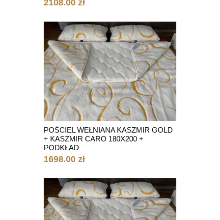
2108.00 zł
POŚCIEL WEŁNIANA KASZMIR GOLD
+ KASZMIR CARO 180X200 +
PODKŁAD
1698.00 zł