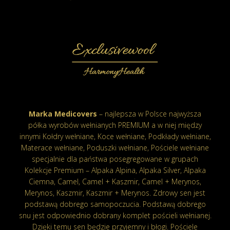
Marka Medicovers
– najlepsza w Polsce najwyższa
półka wyrobów wełnianych PREMIUM a w niej między
innymi Kołdry wełniane, Koce wełniane, Podkłady wełniane,
Materace wełniane, Poduszki wełniane, Pościele wełniane
specjalnie dla państwa posegregowane w grupach
Kolekcje Premium – Alpaka Alpina, Alpaka Silver, Alpaka
Ciemna, Camel, Camel + Kaszmir, Camel + Merynos,
Merynos, Kaszmir, Kaszmir + Merynos. Zdrowy sen jest
podstawą dobrego samopoczucia. Podstawą dobrego
snu jest odpowiednio dobrany komplet pościeli wełnianej.
Dzięki temu sen będzie przyjemny i błogi. Pościele