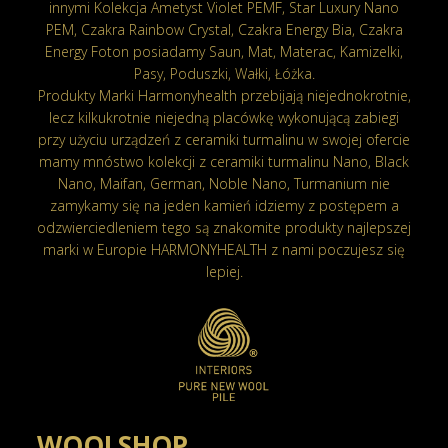
innymi Kolekcja Ametyst Violet PEMF, Star Luxury Nano
PEM, Czakra Rainbow Crystal, Czakra Energy Bia, Czakra
Energy Foton posiadamy Saun, Mat, Materac, Kamizelki,
Pasy, Poduszki, Wałki, Łóżka.
Produkty Marki Harmonyhealth przebijają niejednokrotnie,
lecz kilkukrotnie niejedną placówkę wykonującą zabiegi
przy użyciu urządzeń z ceramiki turmalinu w swojej ofercie
mamy mnóstwo kolekcji z ceramiki turmalinu Nano, Black
Nano, Maifan, German, Noble Nano, Turmanium nie
zamykamy się na jeden kamień idziemy z postępem a
odzwierciedleniem tego są znakomite produkty najlepszej
marki w Europie HARMONYHEALTH z nami poczujesz się
lepiej.
WOOLSHOP