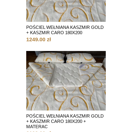
POŚCIEL WEŁNIANA KASZMIR GOLD
+ KASZMIR CARO 180X200
1249.00 zł
POŚCIEL WEŁNIANA KASZMIR GOLD
+ KASZMIR CARO 180X200 +
MATERAC