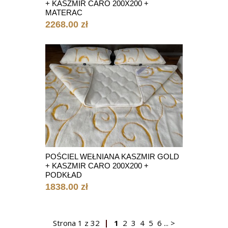
+ KASZMIR CARO 200X200 +
MATERAC
2268.00 zł
POŚCIEL WEŁNIANA KASZMIR GOLD
+ KASZMIR CARO 200X200 +
PODKŁAD
1838.00 zł
Strona
1
z
32
1
2
3
4
5
6
...
>