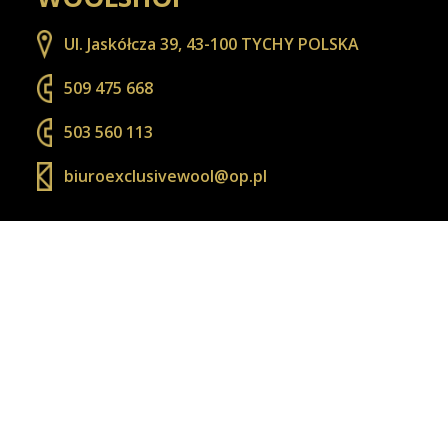
Ul. Jaskółcza 39, 43-100 TYCHY POLSKA
509 475 668
503 560 113
biuroexclusivewool@op.pl