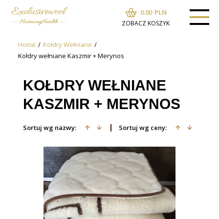
0.00
PLN
ZOBACZ KOSZYK
Home
/
Kołdry Wełniane
/
Kołdry wełniane Kaszmir + Merynos
KOŁDRY WEŁNIANE
KASZMIR + MERYNOS
Sortuj wg nazwy:
Sortuj wg ceny: