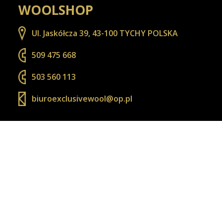
WOOLSHOP
Ul. Jaskółcza 39, 43-100 TYCHY POLSKA
509 475 668
503 560 113
biuroexclusivewool@op.pl