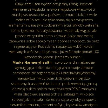
Dzięki temu sen będzie przyjemny i błogi. Pościele
wełniane ze względu na swoje wyjątkowe właściwości
znajdą zastosowanie w państwa domach i tak jak wiele
rodzin w Polsce i nie tylko staną się nierozłącznym
elementem w naszym codziennym życiu. Wyroby wełniane,
to nie tylko komfort użytkowania i wspaniały wygląd, ale
przede wszystkim samo zdrowie. Śpiąc pod wełną
zapewnisz sobie spokojny sen dobre samopoczucie oraz
regenerację sił. Posiadamy największy wybór Kołder
wełnianych w Polsce a być może już w Europie ponad 100
wzorów do wyboru Jesteśmy numer 1.
Marka Harmonyhealth
– stworzona dla najbardziej
wymagających klientów dbających o swoje zdrowie
samopoczucie regenerację jak i profilaktykę.Jesteśmy
największym w Europie dystrybutorem bardzo
skutecznych urządzeń do terapii podczerwienią ujemną
jonizacją niskim polem magnetycznym PEMF znanych z
wielu placówek zajmujących się zabiegami w Polsce
Europie jak i na całym świecie a są to wyroby ze spieku
ceramiki turmalinu, kamieni nefrytu, kryształów ametystu